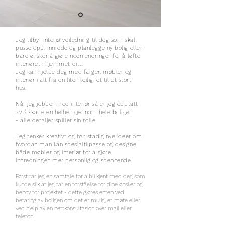
Jeg tilbyr interiørveiledning til deg som skal
pusse opp, innrede og planlegge ny bolig eller
bare ønsker å gjøre noen endringer for å løfte
interiøret i hjemmet ditt.
Jeg kan hjelpe deg med farger, møbler og
interiør i alt fra en liten leilighet til et stort
hus.
Når jeg jobber med interiør så er jeg opptatt
av å skape en helhet gjennom hele boligen
- alle detaljer spiller sin rolle.
Jeg tenker kreativt og har stadig nye ideer om
hvordan man kan spesialtilpasse og designe
både møbler og interiør for å gjøre
innredningen mer personlig og spennende.
Først tar jeg en samtale for å bli kjent med deg som
kunde slik at jeg får en forståelse for dine ønsker og
behov for projektet - dette gjøres enten ved
befaring av boligen om det er mulig, et møte eller
ved hjelp av en nettkonsultasjon over mail eller
telefon.