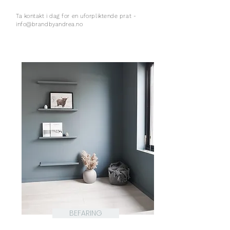
Ta kontakt i dag for en uforpliktende prat -
info@brandbyandrea.no
BEFARING