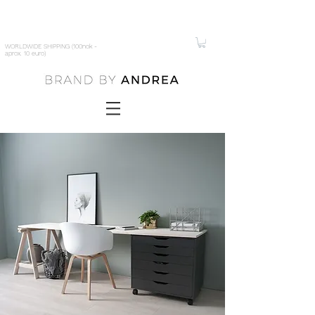
WORLDWIDE SHIPPING (100nok -
aprox. 10 euro)