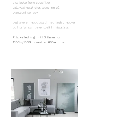
skal legge frem spesifikke
valg/valgmuligheter, tegne inn på
plantegninger osv.
Jeg leverer moodboard med farger, møbler
og interiør, samt eventuelt innkjøpsliste.
Pris: veiledning inntil 3 timer for
1300kr/1800kr, deretter 600kr timen