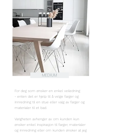
MEDIUM
For deg som ønsker en enkel veiledning
- enten det er hjelp til å velge farger og
innredning til en stue eller valg av farger og
materialer til et bad.
Varigheten avhenger av om kunden kun
ønsker enkel inspirasjon til farger, materialer
og innredning eller om kunden ønsker at jeg