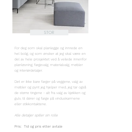
STOR
For deg som skal planlegge og innrede en
hel bolig, og som ønsker at jeg skal være en
del av hele prosjektet ved å veilede innenfor
planløsning, fargevalg, materialvalg, møbler
og interiørdetaljer.
Det er ikke bare farger på veggene, valg av
møbler og pynt jeg hjelper med, jeg tar også
de større tingene - alt fra valg av kjøkken og
gulv, til dører og farge på vinduskarmene
eller stikkontaktene.
Alle detaljer spiller sin rolle
Pris: Tid og pris etter avtale