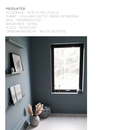
PRODUKTER:
VEGGFARGE - 5030 ST PAULS BLUE
PLAKAT - HIGHLAND CATTLE, BRAND BY ANDREA
VASE - KREMMERHUSET
MAGASINER - CERIAL
PLEDD - NORDOVER
OPPBEVARINGSKURV - MUUTO RESTORE