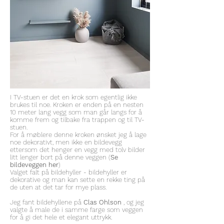
I TV-stuen er det en krok som egentlig ikke
brukes til noe. Kroken er enden på en nesten
10 meter lang vegg som man går langs for å
komme frem og tilbake fra trappen og til TV-
stuen.
For å møblere denne kroken ønsket jeg å lage
noe dekorativt, men ikke en bildevegg
ettersom det henger en vegg med tolv bilder
litt lenger bort på denne veggen (
Se
bildeveggen her
)
Valget falt på bildehyller - bildehyller er
dekorative og man kan sette en rekke ting på
de uten at det tar for mye plass.
Jeg fant bildehyllene på
Clas Ohlson
, og jeg
valgte å male de i samme farge som veggen
for å gi det hele et elegant uttrykk.