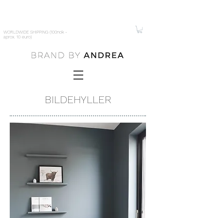
WORLDWIDE SHIPPING (100nok -
aprox. 10 euro)
BILDEHYLLER