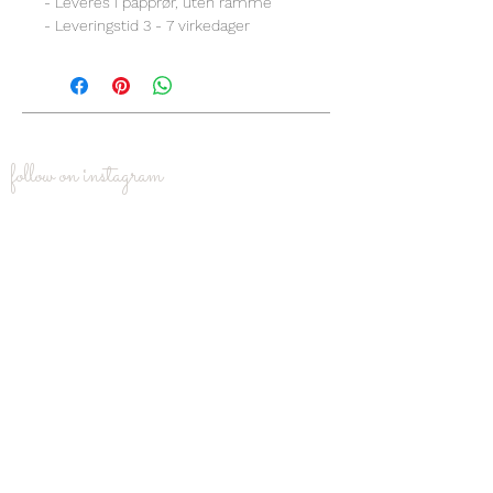
- Leveres i papprør, uten ramme
- Leveringstid 3 - 7 virkedager
follow on instagram