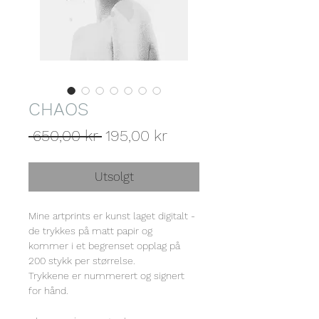
CHAOS
Vanlig
Salgspris
 650,00 kr 
195,00 kr
pris
Utsolgt
Mine artprints er kunst laget digitalt -
de trykkes på matt papir og
kommer i et begrenset opplag på
200 stykk per størrelse.
Trykkene er nummerert og signert
for hånd.