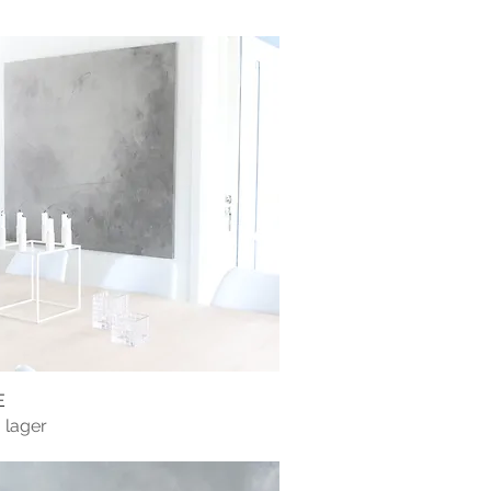
E
 lager