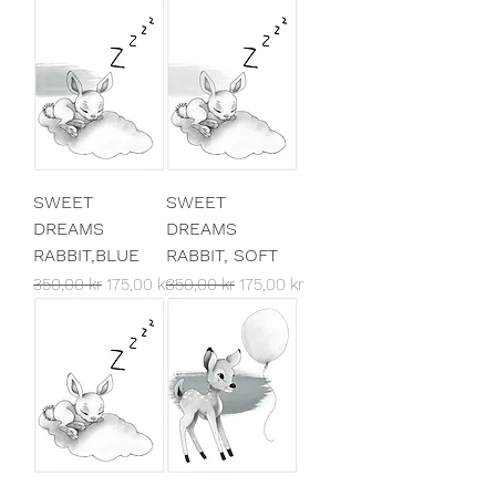
SWEET
SWEET
DREAMS
DREAMS
RABBIT,BLUE
RABBIT, SOFT
Vanlig pris
Salgspris
Vanlig pris
Salgspris
350,00 kr
175,00 kr
350,00 kr
175,00 kr