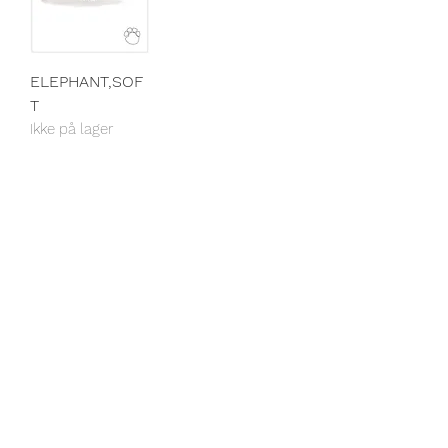
ELEPHANT,SOF
T
Ikke på lager
follow on instagram