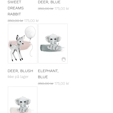
SWEET
DEER, BLUE
DREAMS
Vanlig pris
Salgspris
350,00 kr
175,00 kr
RABBIT
Vanlig pris
Salgspris
350,00 kr
175,00 kr
DEER, BLUSH
ELEPHANT,
Ikke på lager
BLUE
Vanlig pris
Salgspris
350,00 kr
175,00 kr